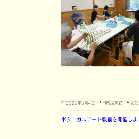
投
作
カ
2026年6月4日
情報交流館
お知
稿
成
テ
日:
者
ゴ
ボタニカルアート教室を開催しま
リ
ー