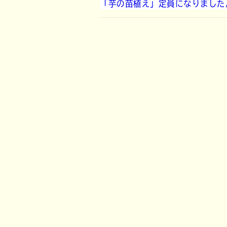
「芋の苗植え」定員になりました
リ
ー