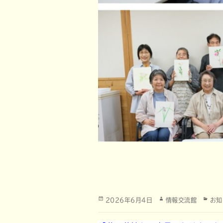
投
作
カ
2026年6月4日
情報交流館
お知
稿
成
テ
日:
者
ゴ