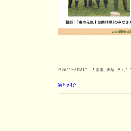
投
作
カ
2022年8月31日
情報交流館
お知
稿
成
テ
日:
者
ゴ
講座紹介
リ
ー